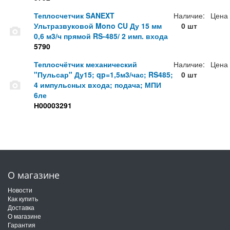
Теплосчетчик SANEXT
Наличие:
Цена
Ультразвуковой Mono CU Ду 15 мм
0 шт
0,6 м3/ч прямой RS-485/ 2 имп. входа
5790
Теплосчётчик механический
Наличие:
Цена
"Пульсар" Ду15; qp=1,5м3/час; RS485;
0 шт
4 импульсных входа; подача; МПИ
6ле
Н00003291
О магазине
Новости
Как купить
Доставка
О магазине
Гарантия