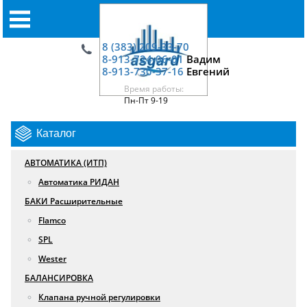
8 (383) 209-33-70
8-913-724-06-01
Вадим
8-913-730-37-16
Евгений
Время работы:
Пн-Пт 9-19
Каталог
АВТОМАТИКА (ИТП)
Автоматика РИДАН
БАКИ Расширительные
Flamco
SPL
Wester
БАЛАНСИРОВКА
Клапана ручной регулировки