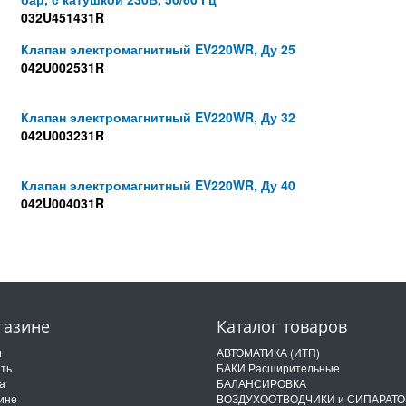
032U451431R
Клапан электромагнитный EV220WR, Ду 25
042U002531R
Клапан электромагнитный EV220WR, Ду 32
042U003231R
Клапан электромагнитный EV220WR, Ду 40
042U004031R
газине
Каталог товаров
и
АВТОМАТИКА (ИТП)
ить
БАКИ Расширительные
а
БАЛАНСИРОВКА
ине
ВОЗДУХООТВОДЧИКИ и СИПАРАТ