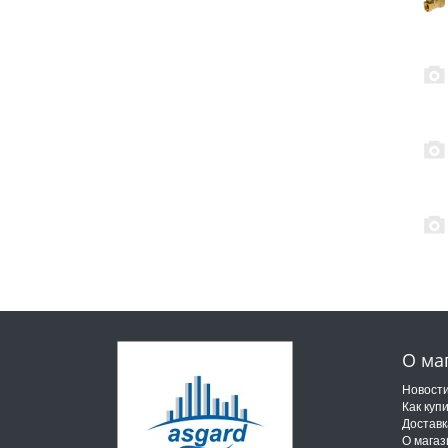
О ма
Новост
Как куп
Доставк
О магаз