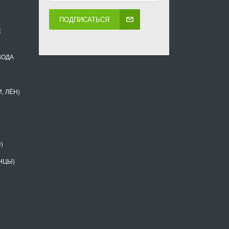
ПОДПИСАТЬСЯ
Е
ВОДА
, ЛЁН)
)
НЦЫ)