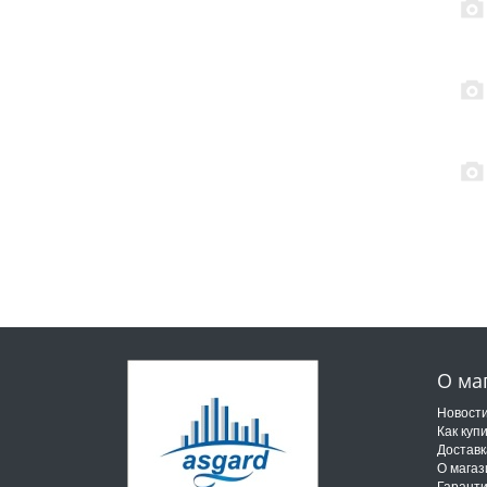
О ма
Новост
Как куп
Доставк
О магаз
Гарант