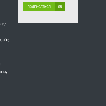
ПОДПИСАТЬСЯ
Е
ВОДА
, ЛЁН)
)
НЦЫ)