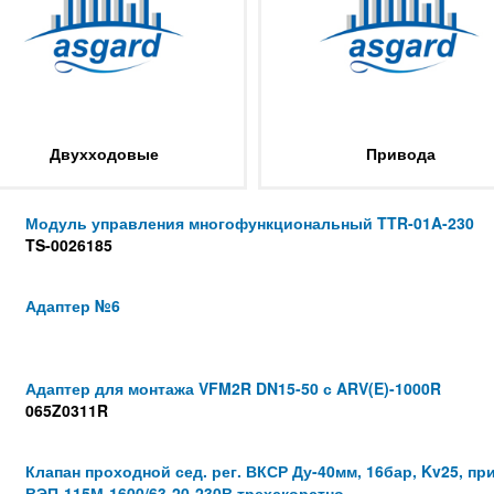
Двухходовые
Привода
Модуль управления многофункциональный TTR-01A-230
TS-0026185
Адаптер №6
Адаптер для монтажа VFM2R DN15-50 с ARV(E)-1000R
065Z0311R
Клапан проходной сед. рег. ВКСР Ду-40мм, 16бар, Kv25, п
ВЭП-115М-1600/63-20-230В трехскорстно