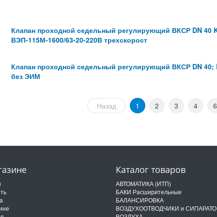
Клапан проходной седельный регулирующий ВКСР DN 40 K
ВЭП-115М-1600/63-20-220В трехскорост
Клапан проходной седельный регулирующий ВКСР DN 40; K
без ЭИМ
Назад
1
2
3
4
6
газине
Каталог товаров
и
АВТОМАТИКА (ИТП)
ить
БАКИ Расширительные
а
БАЛАНСИРОВКА
ине
ВОЗДУХООТВОДЧИКИ и СИПАРАТ
ия
ВОЗДУХА