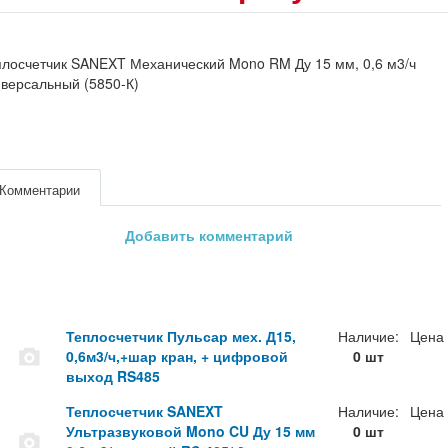
лосчетчик SANEXT Механический Mono RM Ду 15 мм, 0,6 м3/ч
версальный (5850-К)
Комментарии
Добавить комментарий
Теплосчетчик Пульсар мех. Д15,
Наличие:
Цена
0,6м3/ч,+шар кран, + цифровой
0 шт
выход RS485
Теплосчетчик SANEXT
Наличие:
Цена
Ультразвуковой Mono CU Ду 15 мм
0 шт