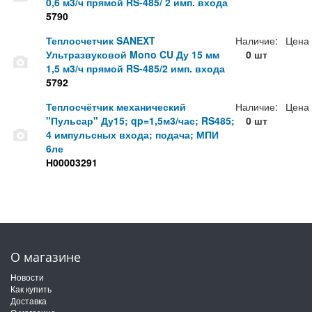
0,6 м3/ч прямой RS-485/ 2 имп. входа
5790
Теплосчетчик SANEXT
Наличие:
Цена
Ультразвуковой Mono CU Ду 15 мм
0 шт
1,5 м3/ч прямой RS-485/2 имп. входа
5792
Теплосчётчик механический
Наличие:
Цена
"Пульсар" Ду15; qp=1,5м3/час; RS485;
0 шт
4 импульсных входа; подача; МПИ
6ле
Н00003291
О магазине
Новости
Как купить
Доставка