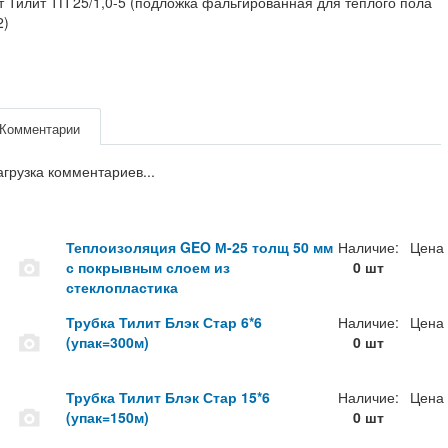
 Тилит ТП 25/1,0-5 (подложка фальгированная для теплого пола
2)
Комментарии
агрузка комментариев...
Теплоизоляция GEO М-25 толщ 50 мм
Наличие:
Цена
с покрывным слоем из
0 шт
стеклопластика
Трубка Тилит Блэк Стар 6*6
Наличие:
Цена
(упак=300м)
0 шт
Трубка Тилит Блэк Стар 15*6
Наличие:
Цена
(упак=150м)
0 шт