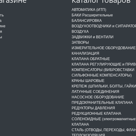
и
АВТОМАТИКА (ИТП)
ить
БАКИ Расширительные
а
БАЛАНСИРОВКА
ине
ВОЗДУХООТВОДЧИКИ и СИПАРАТО
ия
ВОЗДУХА
ты
ЗАДВИЖКИ и ВЕНТИЛИ
ЗАТВОРЫ
ИЗМЕРИТЕЛЬНОЕ ОБОРУДОВАНИЕ
КАНАЛИЗАЦИЯ
КЛАПАНА ОБРАТНЫЕ
КЛАПАНА РЕГУЛИРУЮЩИЕ и ПРИ
КОМПЕНСАТОРЫ (ВИБРОВСТАВКИ
СИЛЬФОННЫЕ КОМПЕНСАТОРЫ)
КРАНЫ ШАРОВЫЕ
КРЕПЕЖ (ШПИЛЬКИ, БОЛТЫ, ГАЙКИ
ЛАТУННЫЕ СОЕДИНЕНИЯ
НАСОСНОЕ ОБОРУДОВАНИЕ
ПРЕДОХРАНИТЕЛЬНЫЕ КЛАПАНА
РЕДУКТОРЫ ДАВЛЕНИЯ
РЕДУКЦИОННЫЕ КЛАПАНА
СОЛЕНОИДНЫЕ (электромагнитные
КЛАПАНА
СТАЛЬ (ОТВОДЫ, ПЕРЕХОДЫ, ФЛА
ТЕПЛОИЗОЛЯЦИЯ