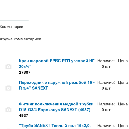
Комментарии
агрузка комментариев...
Кран шаровой PPRC РТП угловой НГ
Наличие:
Цена
20х½"
0 шт
27807
Переходник с наружной резьбой 16 -
Наличие:
Цена
R 3/4" SANEXT
0 шт
Фитинг подключения медной трубки
Наличие:
Цена
D15-G3/4 Евроконус SANEXT (4937)
0 шт
4937
"Труба SANEXT Теплый пол 16х2,0,
Наличие:
Цена