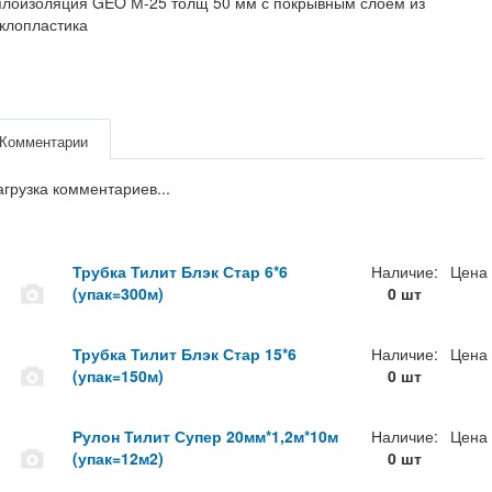
плоизоляция GEO М-25 толщ 50 мм с покрывным слоем из
клопластика
Комментарии
агрузка комментариев...
Трубка Тилит Блэк Стар 6*6
Наличие:
Цена
(упак=300м)
0 шт
Трубка Тилит Блэк Стар 15*6
Наличие:
Цена
(упак=150м)
0 шт
Рулон Тилит Супер 20мм*1,2м*10м
Наличие:
Цена
(упак=12м2)
0 шт