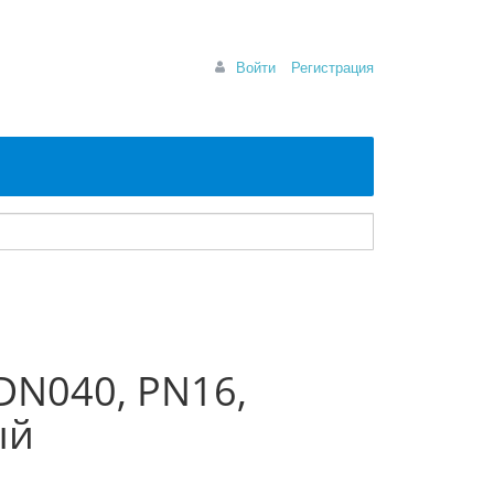
Войти
Регистрация
 DN040, РN16,
ый