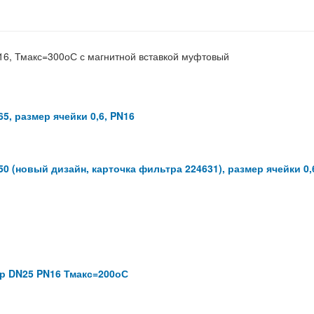
N16, Тмакс=300оС с магнитной вставкой муфтовый
65, размер ячейки 0,6, PN16
050 (новый дизайн, карточка фильтра 224631), размер ячейки 0,
р/р DN25 PN16 Тмакс=200оС